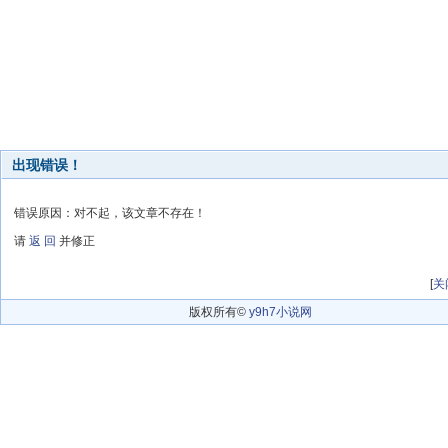
出现错误！
错误原因：对不起，该文章不存在！
请
返 回
并修正
[
关
版权所有©
y9h7小说网