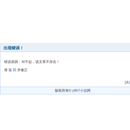
出现错误！
错误原因：对不起，该文章不存在！
请
返 回
并修正
[
关
版权所有©
y9h7小说网