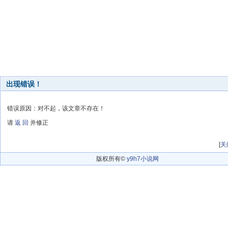
出现错误！
错误原因：对不起，该文章不存在！
请
返 回
并修正
[
关
版权所有©
y9h7小说网