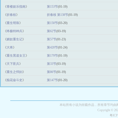
《
青楼娱乐指南
》
第153节
(01-19)
《
折春枝
》
折春枝 第138节
(01-19)
《
重生明珠
》
第150节
(03-20)
《
终极特种兵
》
第62节
(03-19)
《
媚奴重生记
》
第57节
(01-23)
《
大将
》
第420节
(01-24)
《
重生黑道女王
》
第179节
(01-19)
《
天下匪兵
》
第33节
(03-19)
《
重生之悍妇
》
第86节
(01-19)
《
痴花奋斗史
》
第147节
(01-20)
本站所有小说为转载作品，所有章节均由
Copyright © 2
粤IC