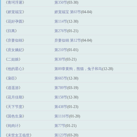
《
青珂浮屠
》
第350节
(03-30)
《
娇宠福宝
》
娇宠福宝 第63节
(04-04)
《
花好孕圆
》
第114节
(12-30)
《
归离
》
第276节
(01-21)
《
弃妻似锦
》
弃妻似锦 第12节
(04-04)
《
庶女嫡妃
》
第210节
(01-01)
《
二姑娘
》
第30节
(03-21)
《
他的星心
》
第89章黄狗，熊猫，兔子和马
(12-28)
《
枭臣
》
第665节
(12-30)
《
逍遥游
》
第789节
(03-19)
《
花月佳期
》
第158节
(12-30)
《
天下节度
》
第438节
(01-23)
《
国色生枭
》
第1116节
(01-20)
《
炖肉计
》
第77节
(01-21)
《
末世女王临世
》
第123节
(03-20)