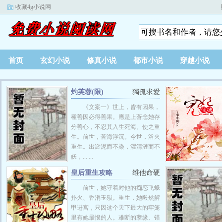
收藏4g小说网
首页
玄幻小说
修真小说
都市小说
穿越小说
灼芙蓉(限)
獨孤求愛
《文案一》世上，皆有因果，
種善因必得善果。應是上蒼念她存
分善心，不忍其入生死海。使之重
生。前世，苦海浮沉。今世，浴火
重生。出淤泥而不染，濯清漣而不
妖，... ...
皇后重生攻略
维他命硬
前世，她守着对他的痴恋飞蛾
扑火、香消玉殒。重生，她毅然解
甲进宫，只因这个天下最大的牢笼
里有她最恨的人。难断的孽缘、错