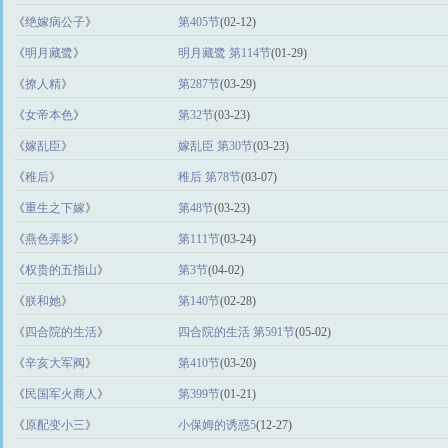
《
绝嫁病公子
》
第405节
(02-12)
《
明月藏鹭
》
明月藏鹭 第114节
(01-29)
《
撩人精
》
第287节
(03-29)
《
女帝本色
》
第32节
(03-23)
《
嫁乱臣
》
嫁乱臣 第30节
(03-23)
《
稚后
》
稚后 第78节
(03-07)
《
重生之下嫁
》
第48节
(03-23)
《
燕色弄影
》
第111节
(03-24)
《
权贵的五指山
》
第3节
(04-02)
《
朕和她
》
第140节
(02-28)
《
四合院的生活
》
四合院的生活 第591节
(05-02)
《
辛亥大军阀
》
第410节
(03-20)
《
民国军火商人
》
第399节
(01-21)
《
原配变小三
》
小保姆的诱惑5
(12-27)