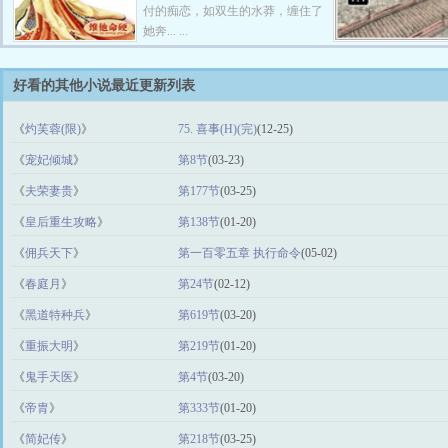
付的痴恋，如双生的水莽，缠住了
她奔... ...
好看的其他小说最近更新列表
《
灼芙蓉(限)
》
75. 喜事(H)(完)
(12-25)
《
宠妃倾城
》
第8节
(03-23)
《
夫荣妻贵
》
第177节
(03-25)
《
皇后重生攻略
》
第138节
(01-20)
《
佣兵天下
》
第一百零五章 执行命令
(05-02)
《
春庭月
》
第24节
(02-12)
《
黑道特种兵
》
第619节
(03-20)
《
重振大明
》
第219节
(01-20)
《
鬼手天医
》
第4节
(03-20)
《
帝胄
》
第333节
(01-20)
《
简妃传
》
第218节
(03-25)