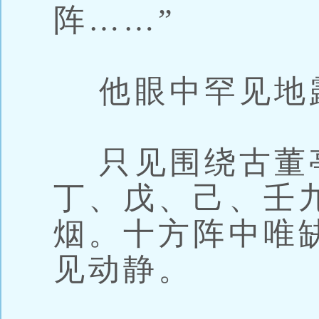
阵……”
他眼中罕见地
只见围绕古董
丁、戊、己、壬
烟。十方阵中唯
见动静。