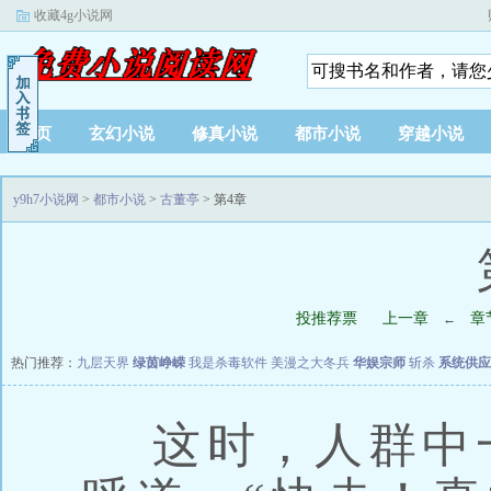
收藏4g小说网
首页
玄幻小说
修真小说
都市小说
穿越小说
y9h7小说网
>
都市小说
>
古董亭
> 第4章
投推荐票
上一章
章
←
热门推荐：
九层天界
绿茵峥嵘
我是杀毒软件
美漫之大冬兵
华娱宗师
斩杀
系统供应
这时，人群中