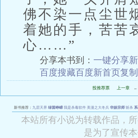
佛不染一点尘世
着她的手，苦苦
心……”
分享本书到：
一键分享
新
百度搜藏
百度新首页
复制
投推荐票
上一章
新书推荐：
九层天界
绿茵峥嵘
我是杀毒软件
美漫之大冬兵
华娱宗师
斩杀
系
空城
战争天堂
混元道纪
教练万岁
都市全能巨星
绝对交易
全职武神
位面复制
本站所有小说为转载作品，所
是为了宣传本